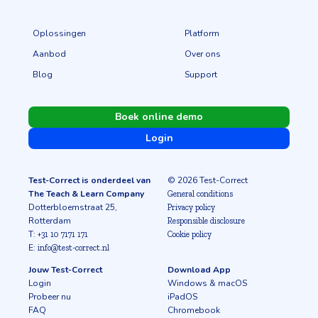
Oplossingen
Platform
Aanbod
Over ons
Blog
Support
Boek online demo
Login
Test-Correct is onderdeel van
© 2026 Test-Correct
The Teach & Learn Company
General conditions
Dotterbloemstraat 25,
Privacy policy
Rotterdam
Responsible disclosure
T:
+31 10 7171 171
Cookie policy
E:
info@test-correct.nl
Jouw Test-Correct
Download App
Login
Windows & macOS
Probeer nu
iPadOS
FAQ
Chromebook