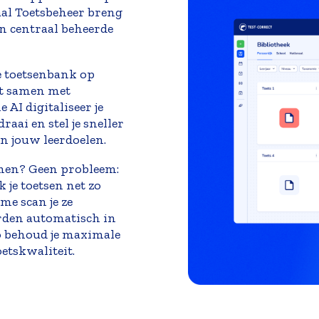
taal Toetsbeheer breng
én centraal beheerde
 toetsenbank op
nt samen met
e AI
digitaliseer je
aai en stel je sneller
n jouw leerdoelen.
nemen? Geen probleem:
 je toetsen net zo
me scan je ze
rden automatisch in
 behoud je maximale
oetskwaliteit.