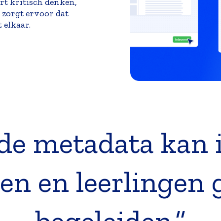
ert kritisch denken,
n zorgt ervoor dat
 elkaar.
de metadata kan 
en en leerlingen 
begeleiden.”