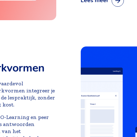
Lees meer
rkvormen
waardevol
rkvormen integreer je
de lespraktijk, zonder
 kost.
CO-Learning en peer
rs antwoorden
 van het