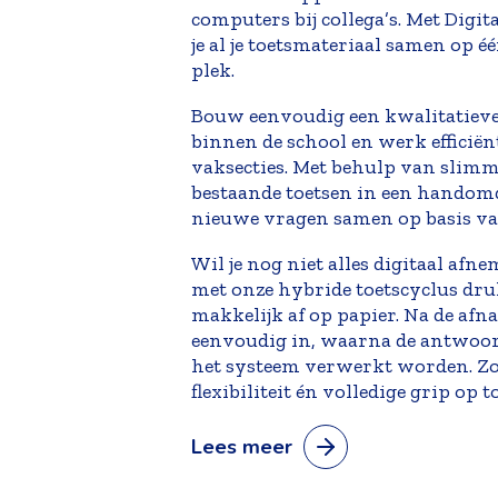
computers bij collega’s. Met Digi
je al je toetsmateriaal samen op é
plek.
Bouw eenvoudig een kwalitatieve
binnen de school en werk efficië
vaksecties. Met behulp van
slimm
bestaande toetsen in een handomdr
nieuwe vragen samen op basis va
Wil je nog niet alles digitaal af
met onze
hybride toetscyclus
druk
makkelijk af op papier. Na de afna
eenvoudig in, waarna de antwoo
het systeem verwerkt worden. Zo
flexibiliteit én volledige grip op t
Lees meer