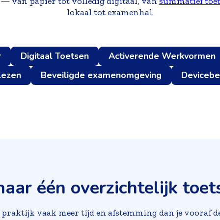
— van papier tot volledig digitaal, van
summatief toe
lokaal tot examenhal.
r
Digitaal Toetsen
Activerende Werkvormen
lezen
Beveiligde examenomgeving
Devicebe
naar één overzichtelijk toe
praktijk vaak meer tijd en afstemming dan je vooraf de