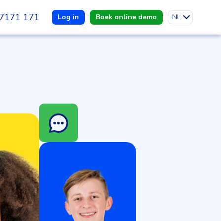
7171 171
Log in
Boek online demo
NL