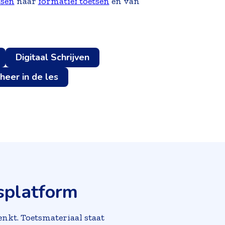
tsen
naar
formatief toetsen
en van
Digitaal Schrijven
heer in de les
tsplatform
nkt. Toetsmateriaal staat