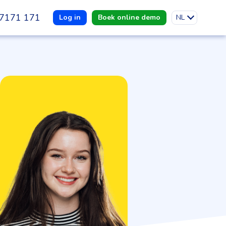
7171 171
Log in
Boek online demo
NL