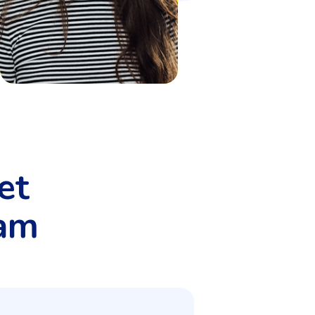
et
eam