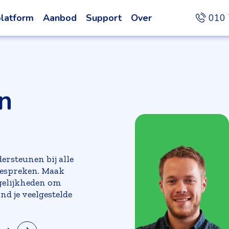
latform
Aanbod
Support
Over
010 
en
dersteunen bij alle
bespreken. Maak
gelijkheden om
nd je veelgestelde