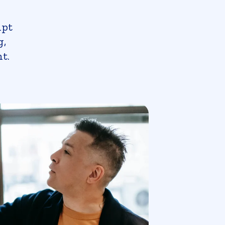
lpt
g,
nt.