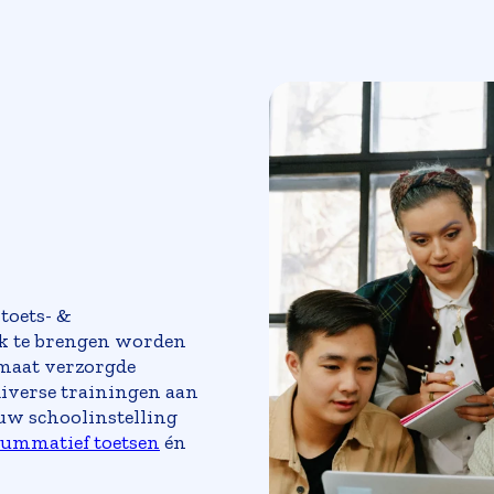
toets- &
jk te brengen worden
maat verzorgde
diverse trainingen aan
uw schoolinstelling
summatief toetsen
én