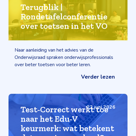
Terugblik |
Rondetafelconferentie
over toetsen in het VO
Naar aanleiding van het advies van de
Onderwijsraad spraken onderwijsprofessionals
over beter toetsen voor beter leren.
Verder lezen
22 juni 2026
Test-Correct werkt toe
naar het Edu-V
keurmerk: wat betekent