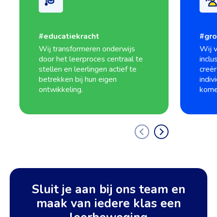
#educatiekracht
#gro
Wij transformeren onderwijs
Wij 
door het leerproces centraal te
inclu
stellen en leerlingen actief te
creër
betrekken bij hun eigen
indiv
ontwikkeling.
kome
Sluit je aan bij ons team en
maak van iedere klas een