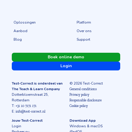
Oplossingen
Platform
Aanbod
Over ons
Blog
Support
Boek online demo
Login
Test-Correct is onderdeel van
© 2026 Test-Correct
The Teach & Learn Company
General conditions
Dotterbloemstraat 25,
Privacy policy
Rotterdam
Responsible disclosure
T:
+31 10 7171 171
Cookie policy
E:
info@test-correct.nl
Jouw Test-Correct
Download App
Login
Windows & macOS
Probeer nu
iPadOS