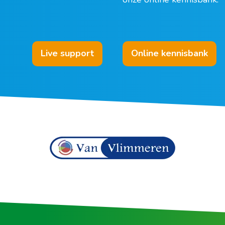
Live support
Online kennisbank