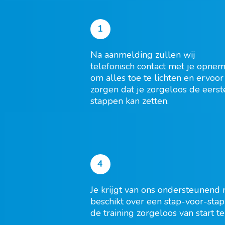
1
Na
aanmelding zullen wij
telefonisch contact met
je
opnem
om alles toe te lichten en
ervoor 
zorgen dat
je
zorgeloos
de eerst
stappen
kan
zetten
.
4
Je krijgt van ons
ondersteunend 
beschikt
over
een
st
a
p-
voor-stap
de training zorgeloos van start te