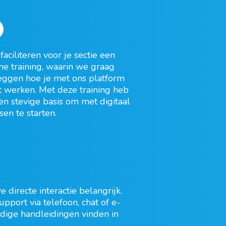
faciliteren voor
je
sectie
een
ine
training
, waarin we graag
leggen hoe je met ons platform
t werken.
Met
deze training
heb
en stevige basis om met digitaal
sen te starten.
we
directe interactie
belangrijk
.
upport via telefoon, chat of
e-
ndige
handleidingen
vinden in