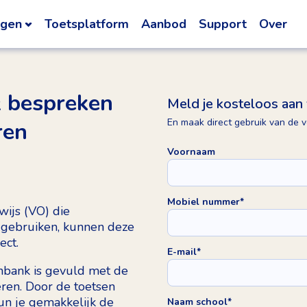
ngen
Toetsplatform
Aanbod
Support
Over
& bespreken
Meld je kosteloos aan 
En maak direct gebruik van de 
ren
Voornaam
Mobiel nummer
*
wijs (VO) die
 gebruiken, kunnen deze
ect.
E-mail
*
nbank is gevuld met de
en. Door de toetsen
un je gemakkelijk de
Naam school
*