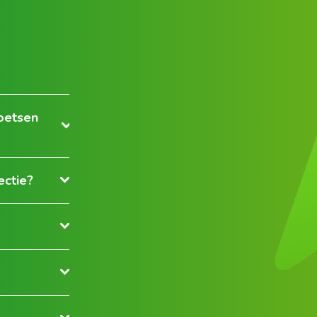
toetsen
ectie?