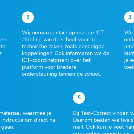
2
3
W
ij
nemen
contact op met
de
ICT-
We
en
afdeling
van de school
voor de
onl
te
technische zaken
,
zoals
benodigde
uit
e
koppelingen
.
Ook
informeren we
de
kun
ICT
-coördinator
(
en
) over
het
je e
platform
voor
bredere
toet
ondersteuning binnen de school.
5
materiaal
waarmee
j
e
Bij Test-Correct vinden 
instructie om direct na
Daarom
bieden
we
live s
 gaan.
mail.
Ook kun je
veel ha
onze online kennisbank.