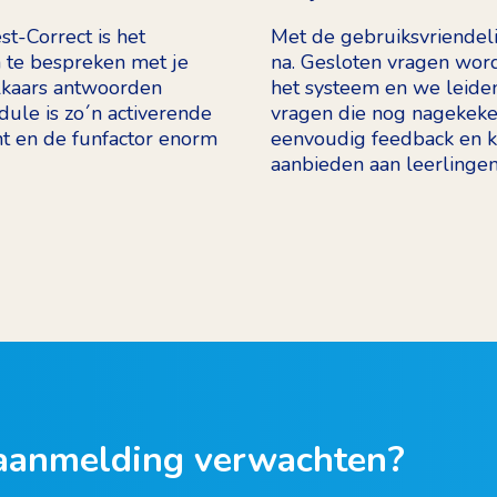
st-Correct is het
Met de gebruiksvriendelij
 te bespreken met je
na. Gesloten vragen wor
elkaars antwoorden
het systeem en we leiden
ule is zo´n activerende
vragen die nog nagekeke
 en de funfactor enorm
eenvoudig feedback en ku
aanbieden aan leerlingen
 aanmelding verwachten?